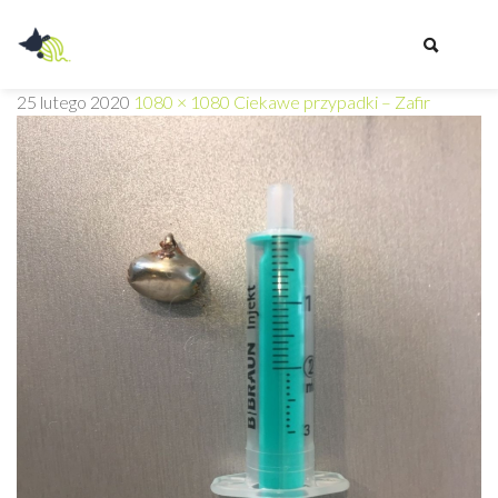
Przychodnia
25 lutego 2020
1080 × 1080
Ciekawe przypadki – Zafir
Weterynaryjna
Z
PAZUREM