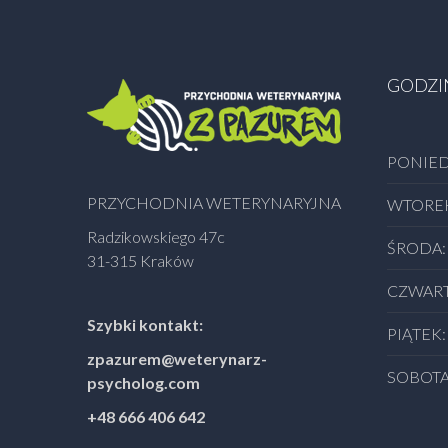
GODZI
PONIED
PRZYCHODNIA WETERYNARYJNA
WTORE
Radzikowskiego 47c
ŚRODA:
31-315 Kraków
CZWART
Szybki kontakt:
PIĄTEK:
zpazurem@weterynarz-
SOBOTA
psycholog.com
+48 666 406 642