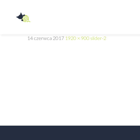
Przychodnia
Weterynaryjna
14 czerwca 2017
1920 × 900
slider-2
Z
PAZUREM