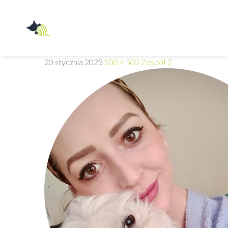
Przychodnia
Weterynaryjna
20 stycznia 2023
500 × 500
Zespół 2
Z
PAZUREM