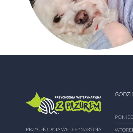
GODZI
PONIED
PRZYCHODNIA WETERYNARYJNA
WTORE