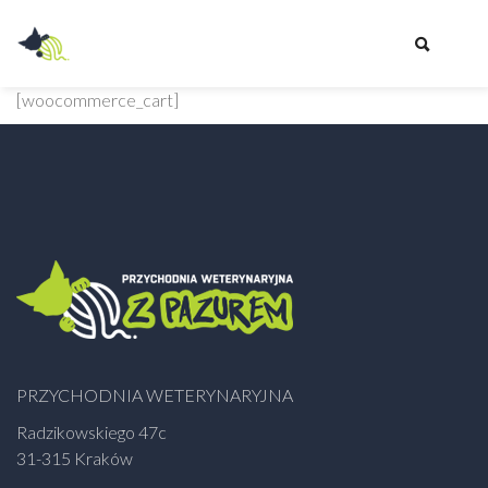
Przychodnia
[woocommerce_cart]
Weterynaryjna
Z
PAZUREM
PRZYCHODNIA WETERYNARYJNA
Radzikowskiego 47c
31-315 Kraków